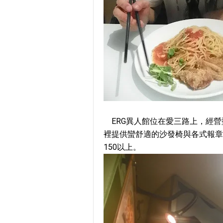
ERG異人館位在愛三路上，經營
裡提供蠻舒適的沙發椅與各式報章
150以上。