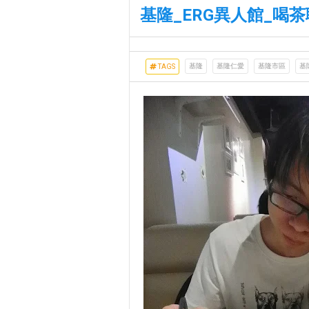
基隆_ERG異人館_喝
基隆
基隆仁愛
基隆市區
基
TAGS