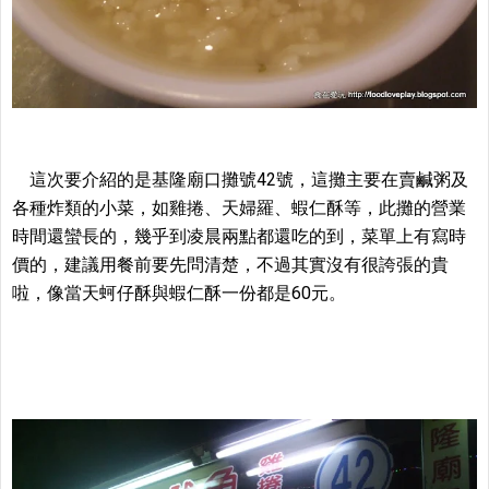
這次要介紹的是基隆廟口攤號42號，這攤主要在賣鹹粥及
各種炸類的小菜，如雞捲、天婦羅、蝦仁酥等，此攤的營業
時間還蠻長的，幾乎到凌晨兩點都還吃的到，菜單上有寫時
價的，建議用餐前要先問清楚，不過其實沒有很誇張的貴
啦，像當天蚵仔酥與蝦仁酥一份都是60元。