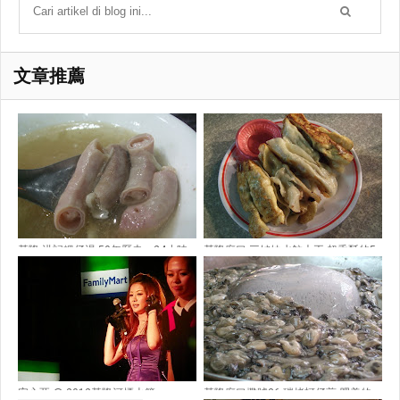
文章推薦
基隆-洪記粿仔湯-50年歷史、24小時
基隆廟口-三姊妹水餃大王-超香酥的5
經營
元鍋貼
安心亞 @ 2012基隆河煙火節
基隆廟口攤號36-碳烤蚵仔煎-肥美的