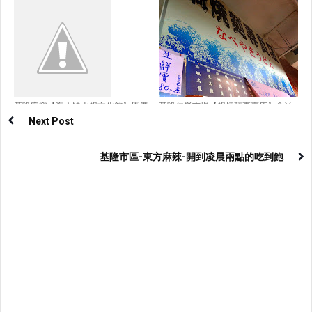
蚵仔
基隆安樂【海之鮇火鍋文化館】原價
基隆仁愛市場【鍋燒麵專賣店】食尚
最高850元海鮮鍋物
玩家介紹
Next Post
基隆市區-東方麻辣-開到凌晨兩點的吃到飽